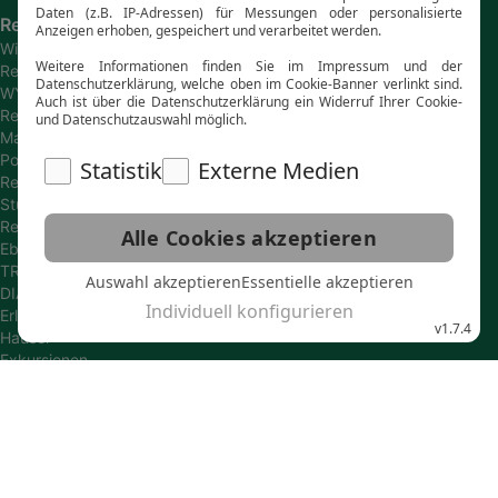
Reiseanbieter
Wikinger
Reisen
WYLDAWAY
Reisen
Marco
Polo
Reisen
Studiosus
Reisen
Eberhardt
TRAVEL
DIAMIR
Erlebnisreisen
Hauser
Exkursionen
SKR
Reisen
Gebeco
Reisen
Wolters
Reisen