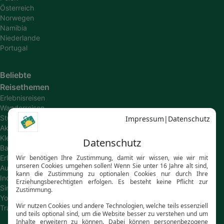
Österreich
Norwegen
Namibia
Niederlande
Portugal
Beliebte
Reisethemen
Erlebnisreisen
Wanderreisen
Studienreisen
Aktivreisen
Kleingruppenreisen
Bahn-
Erlebnisreisen
Autoreisen
Individualreisen
Singlereisen
Young
Travel