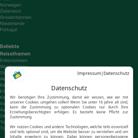
Norwegen
Österreich
Grossbritannien
Niederlande
Portugal
Beliebte
Reisethemen
Erlebnisreisen
Wanderreisen
Studienreisen
Aktivreisen
Bahn-
Erlebnisreisen
Kleingruppenreisen
Individualreisen
Autoreisen
Singlereisen
Young
Travel