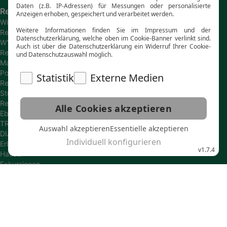
Reiseanbieter
Wikinger
Reisen
WYLDAWAY
Reisen
Marco
Polo
Reisen
Studiosus
Reisen
Eberhardt
TRAVEL
DIAMIR
Erlebnisreisen
Hauser
Exkursionen
SKR
Reisen
Gebeco
Reisen
Wolters
Reisen