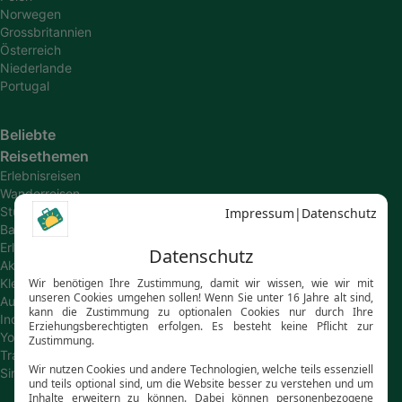
Norwegen
Grossbritannien
Österreich
Niederlande
Portugal
Beliebte
Reisethemen
Erlebnisreisen
Wanderreisen
Studienreisen
Bahn-
Erlebnisreisen
Aktivreisen
Kleingruppenreisen
Autoreisen
Individualreisen
Young
Travel
Singlereisen