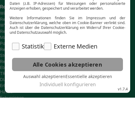
Reiseanbieter
Wikinger
Reisen
WYLDAWAY
Reisen
Marco
Polo
Reisen
Studiosus
Reisen
Eberhardt
TRAVEL
DIAMIR
Erlebnisreisen
Hauser
Exkursionen
SKR
Reisen
Gebeco
Reisen
Wolters
Reisen