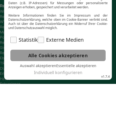
Reiseanbieter
Wikinger
Reisen
WYLDAWAY
Reisen
Marco
Polo
Reisen
Studiosus
Reisen
Eberhardt
TRAVEL
DIAMIR
Erlebnisreisen
Hauser
Exkursionen
SKR
Reisen
Gebeco
Reisen
Wolters
Reisen