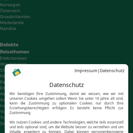
Norwegen
Österreich
Grossbritannien
Niederlande
Namibia
Beliebte
Reisethemen
Erlebnisreisen
Wanderreisen
Studienreisen
Kleingruppenreisen
Bahn-
Erlebnisreisen
Aktivreisen
Autoreisen
Individualreisen
Young
Travel
Singlereisen