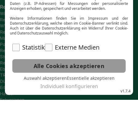
Reiseanbieter
Wikinger
Reisen
WYLDAWAY
Reisen
Marco
Polo
Reisen
Studiosus
Reisen
Eberhardt
TRAVEL
DIAMIR
Erlebnisreisen
Hauser
Exkursionen
SKR
Reisen
Gebeco
Reisen
Wolters
Reisen