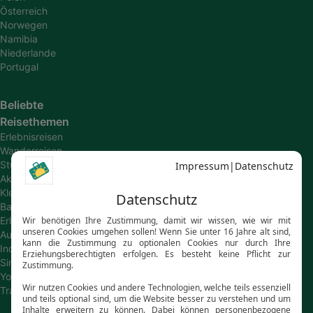
Österreich
Norwegen
Namibia
Niederlande
Portugal
Beliebte
Reisethemen
Erlebnisreisen
Wanderreisen
Studienreisen
Aktivreisen
Kleingruppenreisen
Bahn-
Erlebnisreisen
Autoreisen
Individualreisen
Singlereisen
Young
Travel