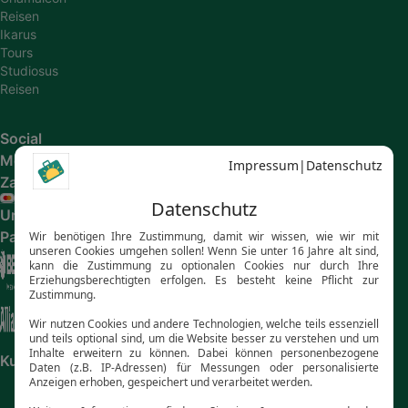
Reisen
Ikarus
Tours
Studiosus
Reisen
Social
Media
Zahlungsarten
Unsere
Partner
Kundenbewertungen