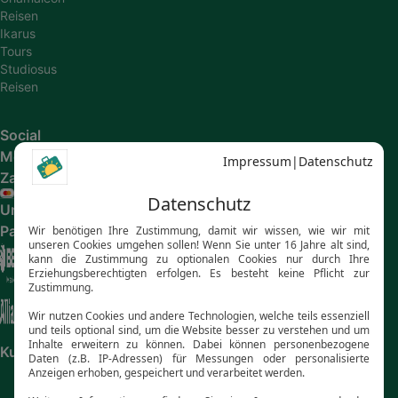
Reisen
Ikarus
Tours
Studiosus
Reisen
Social
Media
Zahlungsarten
Unsere
Partner
Kundenbewertungen