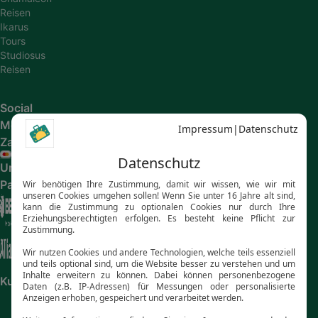
Reisen
Ikarus
Tours
Studiosus
Reisen
Social
Media
Zahlungsarten
Unsere
Partner
Kundenbewertungen