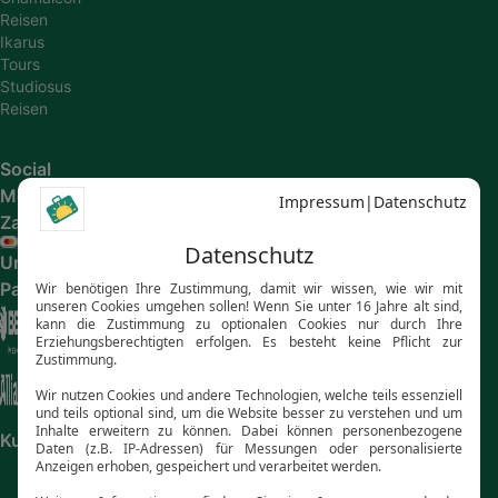
Reisen
Ikarus
Tours
Studiosus
Reisen
Social
Media
Zahlungsarten
Unsere
Partner
Kundenbewertungen