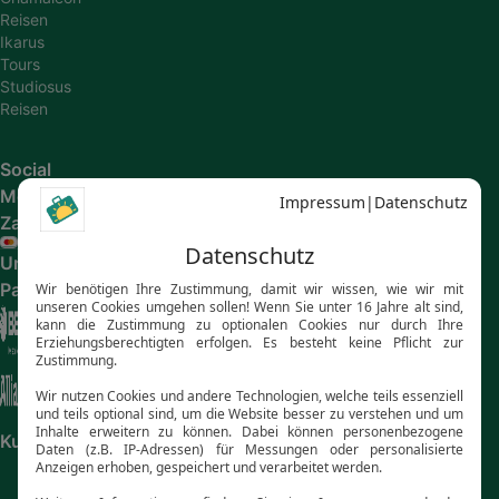
Reisen
Ikarus
Tours
Studiosus
Reisen
Social
Media
Zahlungsarten
Unsere
Partner
Kundenbewertungen