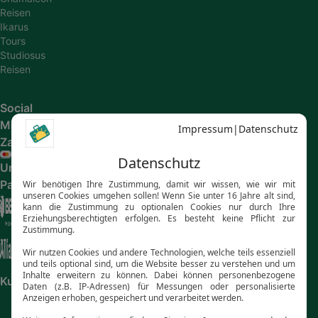
Reisen
Ikarus
Tours
Studiosus
Reisen
Social
Media
Zahlungsarten
Unsere
Partner
Kundenbewertungen