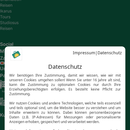
Reisen
Ikarus
Tours
Studiosus
Reisen
Social
Media
Zahlungsarten
Unsere
Partner
Kundenbewertungen