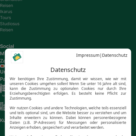
Reisen
Ikarus
Tours
Studiosus
Reisen
Social
Media
Zahlungsarten
Unsere
Partner
Kundenbewertungen