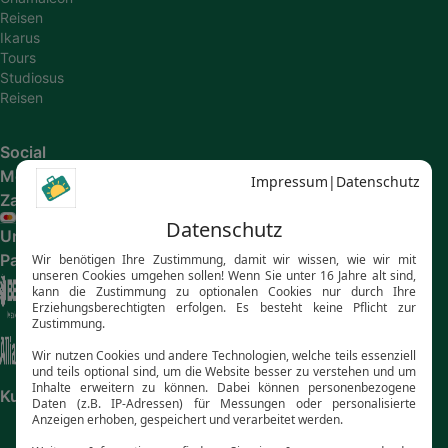
Reisen
Ikarus
Tours
Studiosus
Reisen
Social
Media
Zahlungsarten
Unsere
Partner
Kundenbewertungen