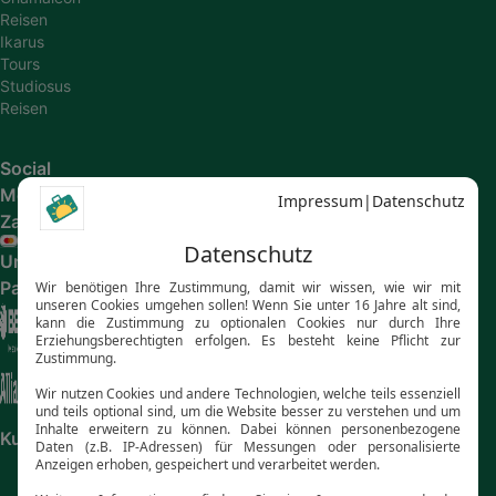
Reisen
Ikarus
Tours
Studiosus
Reisen
Social
Media
Zahlungsarten
Unsere
Partner
Kundenbewertungen