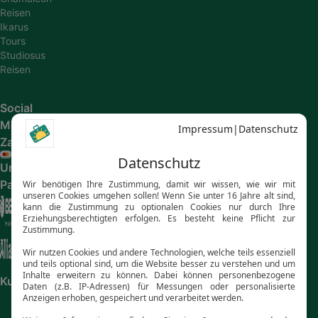
Reisen
Ikarus
Tours
Studiosus
Reisen
Social
Media
Zahlungsarten
Unsere
Partner
Kundenbewertungen