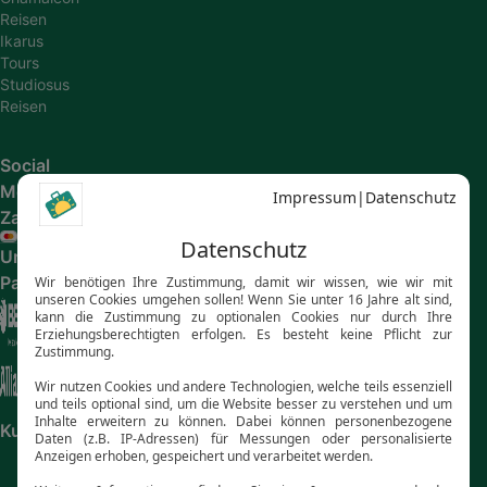
Reisen
Ikarus
Tours
Studiosus
Reisen
Social
Media
Zahlungsarten
Unsere
Partner
Kundenbewertungen