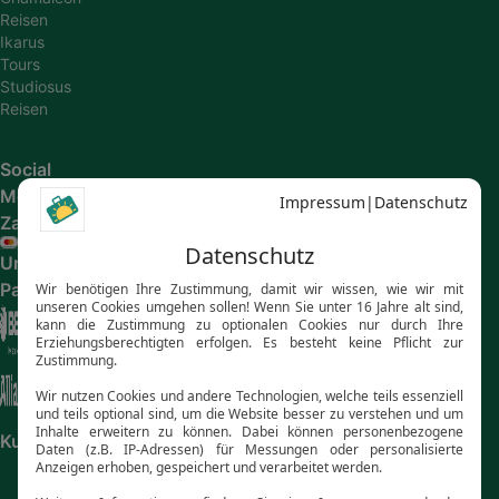
Reisen
Ikarus
Tours
Studiosus
Reisen
Social
Media
Zahlungsarten
Unsere
Partner
Kundenbewertungen