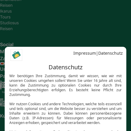
Reisen
Ikarus
Tours
Studiosus
Reisen
Social
Media
Zahlungsarten
Unsere
Partner
Kundenbewertungen