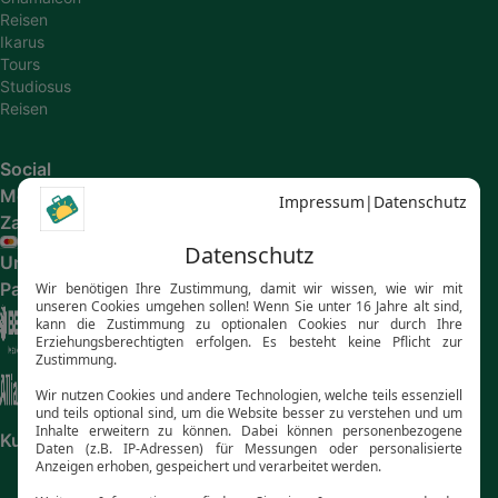
Reisen
Ikarus
Tours
Studiosus
Reisen
Social
Media
Zahlungsarten
Unsere
Partner
Kundenbewertungen