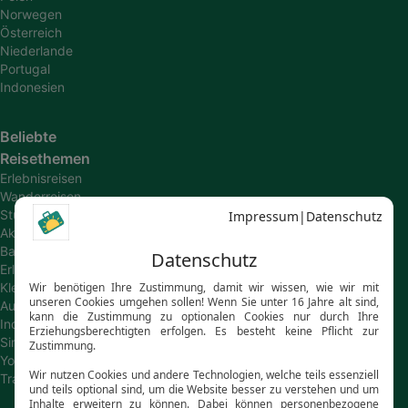
Norwegen
Österreich
Niederlande
Portugal
Indonesien
Beliebte
Reisethemen
Erlebnisreisen
Wanderreisen
Studienreisen
Aktivreisen
Bahn-
Erlebnisreisen
Kleingruppenreisen
Autoreisen
Individualreisen
Singlereisen
Young
Travel