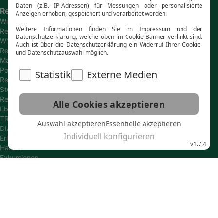
Reiseanbieter
Wikinger
Reisen
WYLDAWAY
Reisen
Marco
Polo
Reisen
Studiosus
Reisen
Eberhardt
TRAVEL
DIAMIR
Erlebnisreisen
Hauser
Exkursionen
SKR
Reisen
Gebeco
Reisen
Wolters
Reisen